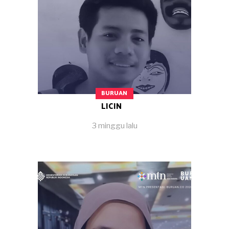
BURUAN
LICIN
3 minggu lalu