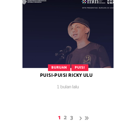
BURUAN
PUISI
PUISI-PUISI RICKY ULU
1 bulan lalu
1
2
3