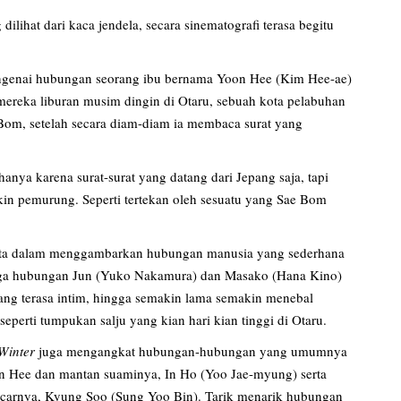
lihat dari kaca jendela, secara sinematografi terasa begitu
engenai hubungan seorang ibu bernama Yoon Hee (Kim Hee-ae)
mereka liburan musim dingin di Otaru, sebuah kota pelabuhan
Bom, setelah secara diam-diam ia membaca surat yang
ya karena surat-surat yang datang dari Jepang saja, tapi
kin pemurung. Seperti tertekan oleh sesuatu yang Sae Bom
cerita dalam menggambarkan hubungan manusia yang sederhana
juga hubungan Jun (Yuko Nakamura) dan Masako (Hana Kino)
ang terasa intim, hingga semakin lama semakin menebal
seperti tumpukan salju yang kian hari kian tinggi di Otaru.
Winter
juga mengangkat hubungan-hubungan yang umumnya
on Hee dan mantan suaminya, In Ho (Yoo Jae-myung) serta
carnya, Kyung Soo (Sung Yoo Bin). Tarik menarik hubungan