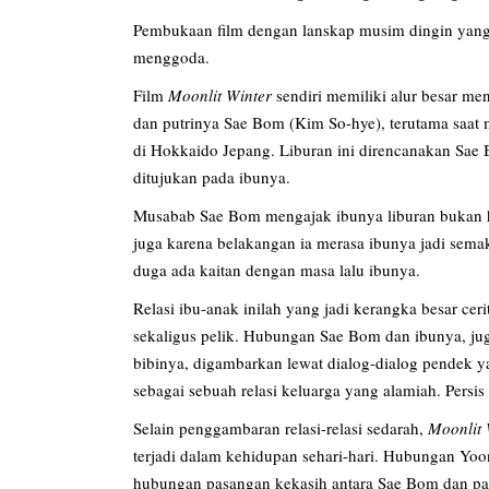
Pembukaan film dengan lanskap musim dingin yang di
menggoda.
Film
Moonlit Winter
sendiri memiliki alur besar m
dan putrinya Sae Bom (Kim So-hye), terutama saat 
di Hokkaido Jepang. Liburan ini direncanakan Sae 
ditujukan pada ibunya.
Musabab Sae Bom mengajak ibunya liburan bukan han
juga karena belakangan ia merasa ibunya jadi sema
duga ada kaitan dengan masa lalu ibunya.
Relasi ibu-anak inilah yang jadi kerangka besar 
sekaligus pelik. Hubungan Sae Bom dan ibunya, 
bibinya, digambarkan lewat dialog-dialog pendek y
sebagai sebuah relasi keluarga yang alamiah. Persis 
Selain penggambaran relasi-relasi sedarah,
Moonlit 
terjadi dalam kehidupan sehari-hari. Hubungan Yo
hubungan pasangan kekasih antara Sae Bom dan pa