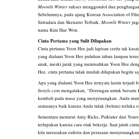
Moonlit Winter
sukses menggondol dua penghargaan 
Sebelumnya, pada ajang Korean Association of Film
Sutradara dan Skenario Terbaik,
Moonlit Winter
jug
nama Kim Hae Won.
Cinta Pertama yang Sulit Dilupakan
Cinta pertama Yoon Hee jadi lapisan cerita tak kas
yang dialami Yoon Hee puluhan tahun lampau teru
anak, meski jarak yang memisahkan Yoon Hee denga
Hee, cinta pertama tidak mudah dilupakan begitu sa
Apa yang dialami Yoon Hee ternyata lazim terjadi ba
Instyle.com
mengatakan, “Dorongan untuk bersatu 
kembali pada masa yang menyenangkan. Anda mung
semuanya baik karena Anda tidak (belum) terluka ol
Sementara menurut Amy Ricke, Psikiater dari Yours
terlupakan karena cara otak bekerja. Saat jatuh ci
kita merasakan euforia dan perasaan menyenangkan