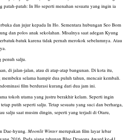
 patah-patah: In Ho seperti menahan sesuatu yang ingin ia
a terbuka dan jujur kepada In Ho. Sementara hubungan Seo Bom
gung dan polos anak sekolahan. Misalnya saat adegan Kyung
erbatuk-batuk karena tidak pernah merokok sebelumnya. Atau
ya.
g penuh salju.
, di jalan-jalan, atau di atap-atap bangunan. Di kota itu,
ang membeku selama hampir dua puluh tahun, mencair kembali.
ndominasi film berdurasi kurang dari dua jam ini.
ama tokoh utama yang justru berakhir kelam. Seperti ingin
etap putih seperti salju. Tetap sesuatu yang suci dan berharga,
u salju saat musim dingin, seperti yang terjadi di Otaru,
Lim Dae-hyung.
Moonlit Winter
merupakan film layar lebar
yang 2016. Pada ajang tahunan Blue Dragons Award ke-41,