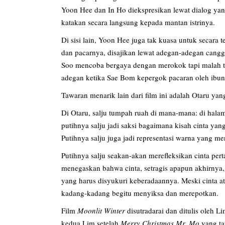
Yoon Hee dan In Ho diekspresikan lewat dialog yang
katakan secara langsung kepada mantan istrinya.
Di sisi lain, Yoon Hee juga tak kuasa untuk secar
dan pacarnya, disajikan lewat adegan-adegan cang
Soo mencoba bergaya dengan merokok tapi malah t
adegan ketika Sae Bom kepergok pacaran oleh ibun
Tawaran menarik lain dari film ini adalah Otaru yan
Di Otaru, salju tumpah ruah di mana-mana: di halaman
putihnya salju jadi saksi bagaimana kisah cinta y
Putihnya salju juga jadi representasi warna yang me
Putihnya salju seakan-akan merefleksikan cinta pert
menegaskan bahwa cinta, setragis apapun akhirnya, t
yang harus disyukuri keberadaannya. Meski cinta ata
kadang-kadang begitu menyiksa dan merepotkan.
Film
Moonlit Winter
disutradarai dan ditulis oleh 
kedua Lim setelah
Merry Christmas
Mr. Mo
yang ta