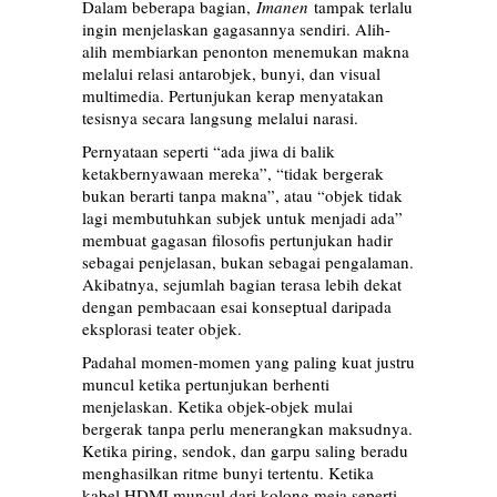
Dalam beberapa bagian,
Imanen
tampak terlalu
ingin menjelaskan gagasannya sendiri. Alih-
alih membiarkan penonton menemukan makna
melalui relasi antarobjek, bunyi, dan visual
multimedia. Pertunjukan kerap menyatakan
tesisnya secara langsung melalui narasi.
Pernyataan seperti “ada jiwa di balik
ketakbernyawaan mereka”, “tidak bergerak
bukan berarti tanpa makna”, atau “objek tidak
lagi membutuhkan subjek untuk menjadi ada”
membuat gagasan filosofis pertunjukan hadir
sebagai penjelasan, bukan sebagai pengalaman.
Akibatnya, sejumlah bagian terasa lebih dekat
dengan pembacaan esai konseptual daripada
eksplorasi teater objek.
Padahal momen-momen yang paling kuat justru
muncul ketika pertunjukan berhenti
menjelaskan. Ketika objek-objek mulai
bergerak tanpa perlu menerangkan maksudnya.
Ketika piring, sendok, dan garpu saling beradu
menghasilkan ritme bunyi tertentu. Ketika
kabel HDMI muncul dari kolong meja seperti