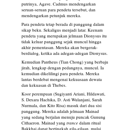
putrinya, Agave. Cadmus mendengarkan
seruan-seruan para pendeta tersebut, dan
mendengarkan petunjuk mereka.
Para pendeta tetap berada di panggung dalam
sikap beku. Sekaligus menjadi latar. Keenam
pendeta yang merupakan jelmaan Dionysus itu
tidak keluar panggung sejak muncul hingga
akhir pementasan. Mereka akan bergerak-
berdialog, ketika ada adegan-adegan Dionysus.
Kemudian Pantheus (Tian Chong) yang berbaju
jirah, lengkap dengan pedangnya, muncul. Ia
kemudian dikelilingi para pendeta. Mereka
lantas berdebat mengenai kekuasaan dewata
dan kekuasan di Thebes.
Koor perempuan (Sugiyanti Ariani, Hildawati,
S. Dexara Hachika, D. Asti Wulanjani, Sarah
Nurmala, dan Kito Risa) masuk dari dua sisi
panggung. Mereka adalah jelmaan Mainad
yang sedang berjalan menuju puncak Gunung
Cithaeron. Mainad yang
trance
dalam ritual
Bakkhai dapat bertingkah gila-gilaan, mulai