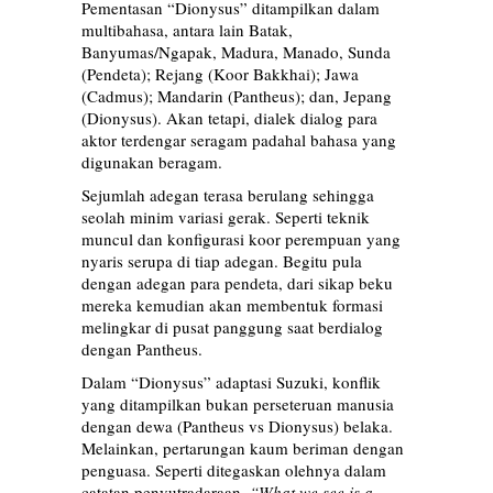
Pementasan “Dionysus” ditampilkan dalam
multibahasa, antara lain Batak,
Banyumas/Ngapak, Madura, Manado, Sunda
(Pendeta); Rejang (Koor Bakkhai); Jawa
(Cadmus); Mandarin (Pantheus); dan, Jepang
(Dionysus). Akan tetapi, dialek dialog para
aktor terdengar seragam padahal bahasa yang
digunakan beragam.
Sejumlah adegan terasa berulang sehingga
seolah minim variasi gerak. Seperti teknik
muncul dan konfigurasi koor perempuan yang
nyaris serupa di tiap adegan. Begitu pula
dengan adegan para pendeta, dari sikap beku
mereka kemudian akan membentuk formasi
melingkar di pusat panggung saat berdialog
dengan Pantheus.
Dalam “Dionysus” adaptasi Suzuki, konflik
yang ditampilkan bukan perseteruan manusia
dengan dewa (Pantheus vs Dionysus) belaka.
Melainkan, pertarungan kaum beriman dengan
penguasa. Seperti ditegaskan olehnya dalam
catatan penyutradaraan,
“What we see is a