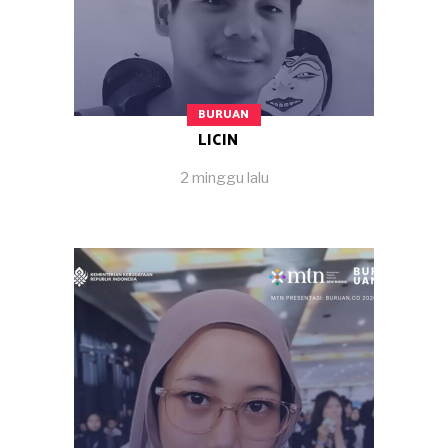
BURUAN
LICIN
2 minggu lalu