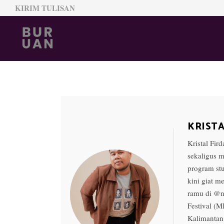
KIRIM TULISAN
KRISTA
Kristal Fir
sekaligus 
program stu
kini giat m
ramu di @ng
Festival (M
Kalimantan