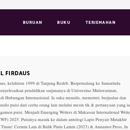
BURUAN
BUKU
TERJEMAHAN
L FIRDAUS
daus, kelahiran 1999 di Tanjung Redeb. Berpetualang ke Samarinda
menyelesaikan pendidikan sarjananya di Universitas Mulawarman,
di Hubungan Internasional. Ia suka menulis, memotret, berjualan dan
enulis puisi dari cerita orang lain melalui mesin tik & pertanyaan yang ia
amen.puisi. Menjadi Emerging Writers di Makassar International Write
IWF) 2025. Puisinya masuk ke dalam antologi Lapis Penyair Mutakhir
 Timur: Cermin Lain di Balik Pintu Lamin (2023) & Annamot Press, In