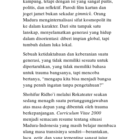
kampung, tetapi dengan isi yang sangat puitis,
politis, dan reflektif. Parodi film kartun dan
joget jamet bukan sekadar
gimmick
. Orang
Madura menginternalisasi sifat kosmopolit itu
ke dalam karakter. Dari situ tampak satu
lanskap, menyelamatkan generasi yang hidup
dalam disorientasi: diberi impian global, tapi
tumbuh dalam luka lokal.
Sebuah ketidaktahuan dan keberanian suatu
generasi, yang tidak memiliki sesuatu untuk
dipertaruhkan, yang tidak memiliki bahasa
untuk trauma bangsanya, tapi mencoba
bertanya, “mengapa kita bisa menjadi bangsa
yang penuh ingatan tanpa pengetahuan?”
Shohifur Ridho’i melalui Rokateater seakan
sedang menagih suatu pertanggungjawaban
atas masa depan yang dibentuk oleh trauma
berkepanjangan.
Curriculum Vitae 2000
menjadi semacam resume tentang situasi
Madura-Indonesia yang masih belajar membaca
ulang masa transisinya sendiri—berantakan,
lucu, getir, dan yang terpenting sangat jujur.