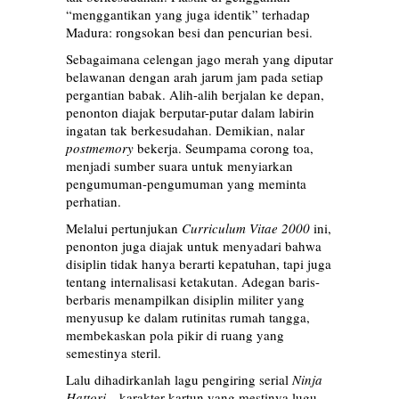
“menggantikan yang juga identik” terhadap
Madura: rongsokan besi dan pencurian besi.
Sebagaimana celengan jago merah yang diputar
belawanan dengan arah jarum jam pada setiap
pergantian babak. Alih-alih berjalan ke depan,
penonton diajak berputar-putar dalam labirin
ingatan tak berkesudahan. Demikian, nalar
postmemory
bekerja. Seumpama corong toa,
menjadi sumber suara untuk menyiarkan
pengumuman-pengumuman yang meminta
perhatian.
Melalui pertunjukan
Curriculum Vitae 2000
ini,
penonton juga diajak untuk menyadari bahwa
disiplin tidak hanya berarti kepatuhan, tapi juga
tentang internalisasi ketakutan. Adegan baris-
berbaris menampilkan disiplin militer yang
menyusup ke dalam rutinitas rumah tangga,
membekaskan pola pikir di ruang yang
semestinya steril.
Lalu dihadirkanlah lagu pengiring serial
Ninja
Hattori
—karakter kartun yang mestinya lugu