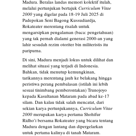
Madura. Beralas landas memori kolektif itulah,
melalui pertunjukan bertajuk
Curriculum Vitae
2000
yang digelar pada 18-19 Juli 2025 di
Padepokan Seni Bagong Kussudiardja
,
Rokateater merentang risalah untuk
mengarsipkan pengalaman (baca: pengetahuan)
yang tak pernah dialami generasi 2000-an yang
lahir sesudah rezim otoriter bin militeristis itu
paripurna.
Di sini, Madura menjadi lokus untuk dilihat dan
melihat situasi yang terjadi di Indonesia.
Bahkan, tidak menutup kemungkinan,
tarikannya merentang jauh ke belakang hingga
peristiwa perang pembalasan (istilah ini lebih
sesuai tinimbang pemberontakan) Trunojoyo
kepada Kasultanan Mataram pada abad ke-17
silam. Dan kalau tidak salah mencatat, dari
sekian karya pertunjukannya,
Curriculum Vitae
2000
merupakan karya pertama Shohifur
Ridho’i bersama Rokateater yang bicara tentang
Madura dengan lantang dan dipergelarkan
untuk pertama kalinya di tanah Mataram.