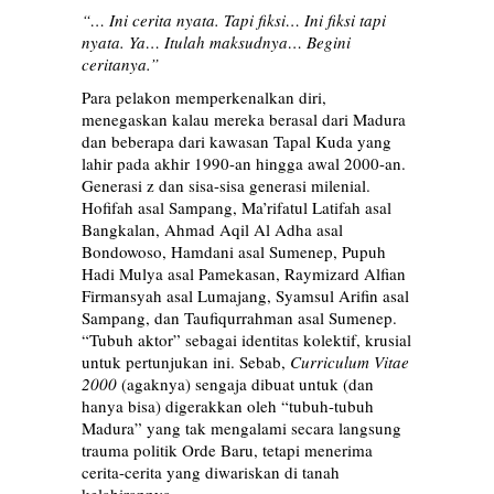
“… Ini cerita nyata. Tapi fiksi… Ini fiksi tapi
nyata. Ya… Itulah maksudnya… Begini
ceritanya.”
Para pelakon memperkenalkan diri,
menegaskan kalau mereka berasal dari Madura
dan beberapa dari kawasan Tapal Kuda yang
lahir pada akhir 1990-an hingga awal 2000-an.
Generasi z dan sisa-sisa generasi milenial.
Hofifah asal Sampang, Ma’rifatul Latifah asal
Bangkalan, Ahmad Aqil Al Adha asal
Bondowoso, Hamdani asal Sumenep, Pupuh
Hadi Mulya asal Pamekasan, Raymizard Alfian
Firmansyah asal Lumajang, Syamsul Arifin asal
Sampang, dan Taufiqurrahman asal Sumenep.
“Tubuh aktor” sebagai identitas kolektif, krusial
untuk pertunjukan ini. Sebab,
Curriculum Vitae
2000
(agaknya) sengaja dibuat untuk (dan
hanya bisa) digerakkan oleh “tubuh-tubuh
Madura” yang tak mengalami secara langsung
trauma politik Orde Baru, tetapi menerima
cerita-cerita yang diwariskan di tanah