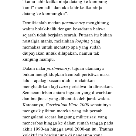
“kamu lahir ketika ninja datang ke kampung
kami” menjadi “dan aku lahir ketika ninja
datang ke kampungku”.
Demikianlah medan
postmemory
menghitung
waktu bolak-balik dengan kesadaran bahwa
sejarah tidak berjalan searah. Putaran itu bukan
nostalgia manis, melainkan
looping
yang
memaksa untuk menatap apa yang sudah
diupayakan untuk dilupakan, namun tak
kunjung mampu.
Dalam nalar
postmemory,
tujuan utamanya
bukan menghidupkan kembali peristiwa masa
lalu—apalagi secara utuh—melainkan
menghadirkan lagi
cara
peristiwa itu dirasakan.
Semacam irisan antara ingatan yang diwariskan
dan imajinasi yang dibentuk oleh jarak waktu.
Karenanya,
Curriculum Vitae 2000
sepatutnya
mengusik pikiran mereka yang tak pernah
mengalami secara langsung militerisasi yang
menerabas hingga ke dalam rumah tangga pada
akhir 1990-an hingga awal 2000-an itu. Trauma
kolektif itu berdengung di panggung yang