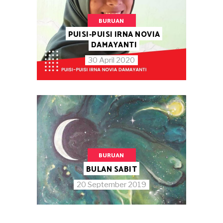
BURUAN
PUISI-PUISI IRNA NOVIA
DAMAYANTI
30 April 2020
BURUAN
BULAN SABIT
20 September 2019