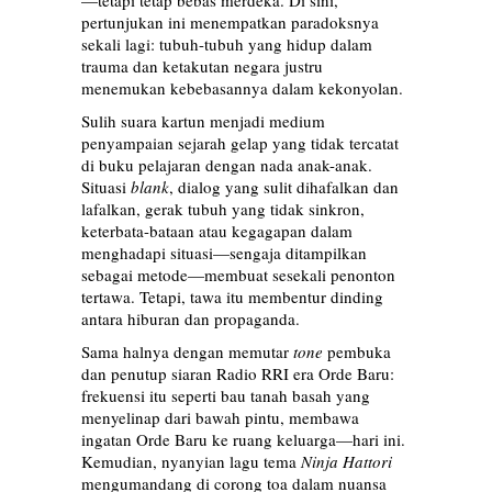
—tetapi tetap bebas merdeka. Di sini,
pertunjukan ini menempatkan paradoksnya
sekali lagi: tubuh-tubuh yang hidup dalam
trauma dan ketakutan negara justru
menemukan kebebasannya dalam kekonyolan.
Sulih suara kartun menjadi medium
penyampaian sejarah gelap yang tidak tercatat
di buku pelajaran dengan nada anak-anak.
Situasi
blank
, dialog yang sulit dihafalkan dan
lafalkan, gerak tubuh yang tidak sinkron,
keterbata-bataan atau kegagapan dalam
menghadapi situasi—sengaja ditampilkan
sebagai metode—membuat sesekali penonton
tertawa. Tetapi, tawa itu membentur dinding
antara hiburan dan propaganda.
Sama halnya dengan memutar
tone
pembuka
dan penutup siaran Radio RRI era Orde Baru:
frekuensi itu seperti bau tanah basah yang
menyelinap dari bawah pintu, membawa
ingatan Orde Baru ke ruang keluarga—hari ini.
Kemudian, nyanyian lagu tema
Ninja Hattori
mengumandang di corong toa dalam nuansa