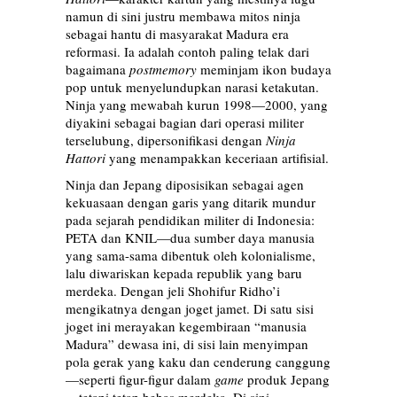
namun di sini justru membawa mitos ninja
sebagai hantu di masyarakat Madura era
reformasi. Ia adalah contoh paling telak dari
bagaimana
postmemory
meminjam ikon budaya
pop untuk menyelundupkan narasi ketakutan.
Ninja yang mewabah kurun 1998—2000, yang
diyakini sebagai bagian dari operasi militer
terselubung, dipersonifikasi dengan
Ninja
Hattori
yang menampakkan keceriaan artifisial.
Ninja dan Jepang diposisikan sebagai agen
kekuasaan dengan garis yang ditarik mundur
pada sejarah pendidikan militer di Indonesia:
PETA dan KNIL—dua sumber daya manusia
yang sama-sama dibentuk oleh kolonialisme,
lalu diwariskan kepada republik yang baru
merdeka. Dengan jeli Shohifur Ridho’i
mengikatnya dengan joget jamet. Di satu sisi
joget ini merayakan kegembiraan “manusia
Madura” dewasa ini, di sisi lain menyimpan
pola gerak yang kaku dan cenderung canggung
—seperti figur-figur dalam
game
produk Jepang