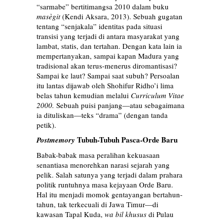
“sarmabe” bertitimangsa 2010 dalam buku
masègit
(Kendi Aksara, 2013). Sebuah gugatan
tentang “senjakala” identitas pada situasi
transisi yang terjadi di antara masyarakat yang
lambat, statis, dan tertahan. Dengan kata lain ia
mempertanyakan, sampai kapan Madura yang
tradisional akan terus-menerus diromantisasi?
Sampai ke laut? Sampai saat subuh? Persoalan
itu lantas dijawab oleh Shohifur Ridho’i lima
belas tahun kemudian melalui
Curriculum Vitae
2000.
Sebuah puisi panjang—atau sebagaimana
ia dituliskan—teks “drama” (dengan tanda
petik).
Tubuh-Tubuh Pasca-Orde Baru
Postmemory
Babak-babak masa peralihan kekuasaan
senantiasa menorehkan narasi sejarah yang
pelik. Salah satunya yang terjadi dalam prahara
politik runtuhnya masa kejayaan Orde Baru.
Hal itu menjadi momok gentayangan bertahun-
tahun, tak terkecuali di Jawa Timur—di
kawasan Tapal Kuda,
wa bil khusus
di Pulau