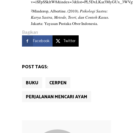
v=iSFpSSkltW8&index=3&list=PL5DxLKar3MyGUx_3WVg
Minderop, Albertine. (2010).
Psikologi Sastra:
2
Karya Sastra, Metode, Teori, dan Contoh Kasus
.
Jakarta: Yayasan Pustaka Obor Indonesia.
Bagikan
Facebook
Twitter
POST TAGS:
BUKU
CERPEN
PERJALANAN MENCARI AYAM