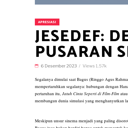
APRESIASI
JESEDEF: 
PUSARAN S
6 Desember 2023
Views
1.57k
Segalanya dimulai saat Bagus (Ringgo Agus Rahm
mempertaruhkan segalanya: hubungan dengan Hana 
pertaruhan itu,
Jatuh Cinta Seperti di Film-Film
ata
membangun dunia simulasi yang menghanyutkan lak
Meskipun unsur sinema menjadi yang paling disoro
Bagus juga bukan berdiri hanya untuk mengutuk ke