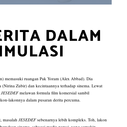
DERITA DALAM
IMULASI
an) memasuki ruangan Pak Yoram (Alex Abbad). Dia
(Nirina Zubir) dan kecintaannya terhadap sinema. Lewat
u
JESEDEF
melawan formula film komersial sambil
on-lakonnya dalam pusaran derita percuma.
t, masalah
JESEDEF
sebenarnya lebih kompleks. Toh, lakon
beradaan sinema, sebagai media narasi, yang semakin