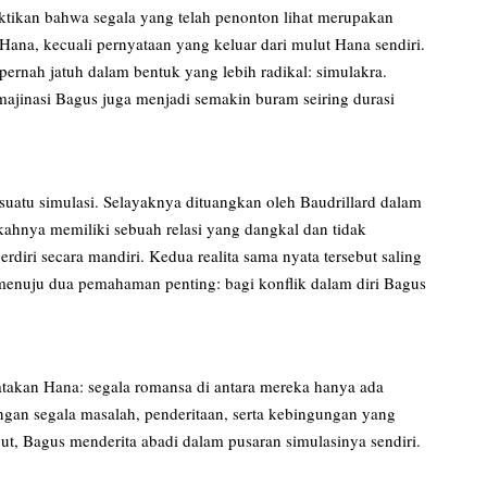
ktikan bahwa segala yang telah penonton lihat merupakan
 Hana, kecuali pernyataan yang keluar dari mulut Hana sendiri.
pernah jatuh dalam bentuk yang lebih radikal: simulakra.
majinasi Bagus juga menjadi semakin buram seiring durasi
uatu simulasi. Selayaknya dituangkan oleh Baudrillard dalam
skahnya memiliki sebuah relasi yang dangkal dan tidak
berdiri secara mandiri. Kedua realita sama nyata tersebut saling
menuju dua pemahaman penting: bagi konflik dalam diri Bagus
yatakan Hana: segala romansa di antara mereka hanya ada
ngan segala masalah, penderitaan, serta kebingungan yang
but, Bagus menderita abadi dalam pusaran simulasinya sendiri.