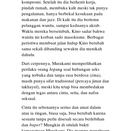
kompromi. Setelah itu dia berhenti kerja,
pindah rumah, membuka kafe meski tak punya
pengalaman, hanya berbekal kesukaan pada
makanan dan jazz. Di kafe itu dia bertemu
pelanggan wanita, sampai keduanya akrab.
Waktu mereka bersetubuh, Kino sadar bahwa
wanita ini korban sado masokisme. Berbagai
peristiwa membuat jalan hidup Kino berubah
sama sekali dibanding sewaktu dia menikah
dahulu.
Dari cerpennya, Murakami memperlihatkan
perilaku orang Jepang soal hubungan seks
yang terbuka dan tanpa rasa berdosa (zina),
masih punya sifat tradisional (percaya jimat dan
takhayul), meski kita tetap bisa membedakan
dengan tegas antara cinta, setia, dan nafsu
seksual.
Cinta itu sebenarnya serius dan amat dalam
atau ia ringan, biasa saja, bisa berubah karena
sesuatu tanpa perlu disesali secara berlebihan
dan
baper
? Mungkin di situlah bukti
kemaestroan Murakami. Dia mampu menelusup