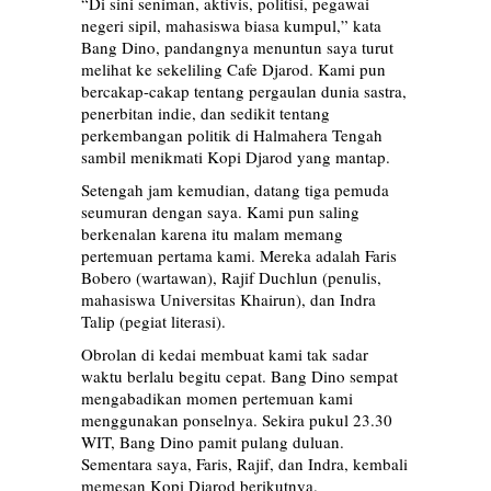
“Di sini seniman, aktivis, politisi, pegawai
negeri sipil, mahasiswa biasa kumpul,” kata
Bang Dino, pandangnya menuntun saya turut
melihat ke sekeliling Cafe Djarod. Kami pun
bercakap-cakap tentang pergaulan dunia sastra,
penerbitan indie, dan sedikit tentang
perkembangan politik di Halmahera Tengah
sambil menikmati Kopi Djarod yang mantap.
Setengah jam kemudian, datang tiga pemuda
seumuran dengan saya. Kami pun saling
berkenalan karena itu malam memang
pertemuan pertama kami. Mereka adalah Faris
Bobero (wartawan), Rajif Duchlun (penulis,
mahasiswa Universitas Khairun), dan Indra
Talip (pegiat literasi).
Obrolan di kedai membuat kami tak sadar
waktu berlalu begitu cepat. Bang Dino sempat
mengabadikan momen pertemuan kami
menggunakan ponselnya. Sekira pukul 23.30
WIT, Bang Dino pamit pulang duluan.
Sementara saya, Faris, Rajif, dan Indra, kembali
memesan Kopi Djarod berikutnya.