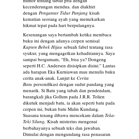
humor tentang tabiat pria dengan
kecenderungan mendua. dan diakhiri
dengan
Pengantar Tidur Panjang
kisah
kematian seorang ayah yang memekarkan
hikmat tepat pada hari berpulangnya.
Kesenangan saya bertambah ketika membaca
buku ini dengan adanya cerpen semisal
Kapten Bebek Hijau
sebuah fabel tentang rasa
syukur, yang mengagetkan kehadirannya. Saya
sampai bergumam, “Eh, bisa ya? Dongeng
seperti H.C. Andersen disisipkan disini.” Lantas
ada harapan Eka Kurniawan mau menulis buku
cerita anak-anak. Lanjut ke
Cerita
Batu
personifikasi dengan sudut pandang yang
menarik. Si Batu yang tabah dan pendendam,
barangkali jika Gollum pada J.R.R. Tolien
dikutuk menjadi batu, ia akan seperti batu pada
cerpen ini, bukan batu Malin Kundang.
Suasana tenang dibawa mencekam dalam
Teka-
Teki Silang
.
Kisah misterius mengenai
berbahayanya sebuah teks dan jawaban.
Dimulai dengan mengundang rasa penasaran