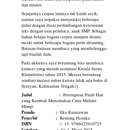
dan misteri.
Sejujurnya cerpen lainnya tak kalah asyik,
namun saya terpaksa menyeleksi beberapa
judul dengan dasar pertimbangan kesesuaian
teks dengan usia pembaca; anak SMP. Sebagai
bahan belajar bagian cerpen ataupun drama,
meski untuk beberapa bagian perlu disunting.
Batasan-batasan membaca yang membelenggu,
tapi biarlah dulu.
Pada akhirnya saya beruntung bisa membaca
kumcer yang meraih nominasi Kusala Sastra
Khatulistiwa tahun 2015. Merasa beruntung
sembari merasa nahas karena tidak ada buku di
Seruyan, Kalimantan Tengah.[]
Judul :
Perempuan Patah Hati
yang Kembali Menemukan Cinta Melalui
Mimpi
Penulis :
Eka Kurniawan
Penerbit :
Bentang Pustaka
ISBN :
13: 9786022910725
Cetakan :
ke-1, Maret 2015