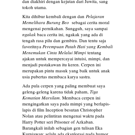
dan diakhiri dengan kejutan dari Juwita, sang
tokoh utama.
Kita dihibur kembali dengan dan
Pelajaran
Memelihara Burung Beo
sebagai cerita moral
mengenai pernikahan. Sungguh, saya sampai
ngakak
baca cerita ini, ngakak yang ada di
tengah rasa pilu dan gembira. Dan tentu saja
favoritnya
Perempuan Patah Hati yang Kembali
Menemukan Cinta Melalui Mimpi
tentang
ajakan untuk mempercayai intuisi, mimpi, dan
menjadi pustakawan itu keren. Cerpen ini
merupakan pintu masuk yang baik untuk anak
usia pubertas membaca karya sastra.
Ada pula cerpen yang paling membuat saya
geleng-geleng karena tidak paham,
Tiga
Kematian Marsilam
. Membaca cerpen ini
mengingatkan saya pada mimpi yang berlapis-
lapis di film Inception besutan Christopher
Nolan atau pelintiran mengenai waktu pada
Harry Potter seri Prisoner of Azkaban.
Barangkali inilah sebagian gen tulisan Eka
Kurniawan; selalu ada eksplorasi pada humor