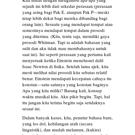
Kita mulai dengan mengambil apa-apa yang
sejauh ini lebih dari sekedar perasaan (perasaan
yang asing bagi Pak E. ataupun Pak P—meski
tetap lebih dekat bagi mereka dibanding bagi
orang lain). Sesuatu yang mendapat tempat atau
semestinya mendapat tempat dalam prosodi
yang diterima. (Kita, tentu saja, memiliki gaya
prosodi Whitman. Tapi ia adalah bahasan yang
sulit dan aku tidak mau membahasnya untuk
saat ini). Ini seperti perasaan yang pertama kali
menyeruak ketika Einstein menelusuri dalil
Isaac Newton di fisika. Setelah lama ajek, kita
mesti melihat nilai prosodi kita sebatas relatif
benar. Einstein mendapati kecepatan cahaya itu
konstan—satu-satunya yang konstan baginya.
Apa yang kita miliki? Barang kali, konsep
waktu musikal kita. Aku pikir begitu. Tapi, hal
itu jangan kita terima begitu saja setidaknya
sesaat ini.
Dalam banyak kasus, kita, penutur bahasa baru,
yang los dol, kehilangan arah (secara
linguistik), dan mudah melamun, (kukira)