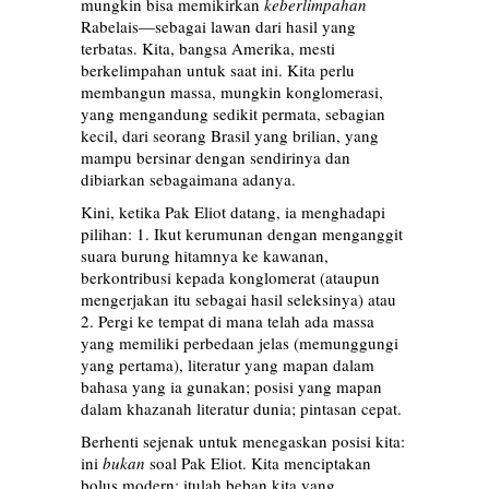
mungkin bisa memikirkan
keberlimpahan
Rabelais—sebagai lawan dari hasil yang
terbatas. Kita, bangsa Amerika, mesti
berkelimpahan untuk saat ini. Kita perlu
membangun massa, mungkin konglomerasi,
yang mengandung sedikit permata, sebagian
kecil, dari seorang Brasil yang brilian, yang
mampu bersinar dengan sendirinya dan
dibiarkan sebagaimana adanya.
Kini, ketika Pak Eliot datang, ia menghadapi
pilihan: 1. Ikut kerumunan dengan menganggit
suara burung hitamnya ke kawanan,
berkontribusi kepada konglomerat (ataupun
mengerjakan itu sebagai hasil seleksinya) atau
2. Pergi ke tempat di mana telah ada massa
yang memiliki perbedaan jelas (memunggungi
yang pertama), literatur yang mapan dalam
bahasa yang ia gunakan; posisi yang mapan
dalam khazanah literatur dunia; pintasan cepat.
Berhenti sejenak untuk menegaskan posisi kita:
ini
bukan
soal Pak Eliot. Kita menciptakan
bolus modern: itulah beban kita yang