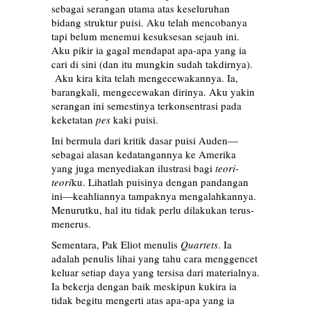
sebagai serangan utama atas keseluruhan
bidang struktur puisi. Aku telah mencobanya
tapi belum menemui kesuksesan sejauh ini.
Aku pikir ia gagal mendapat apa-apa yang ia
cari di sini (dan itu mungkin sudah takdirnya).
Aku kira kita telah mengecewakannya. Ia,
barangkali, mengecewakan dirinya. Aku yakin
serangan ini semestinya terkonsentrasi pada
keketatan
pes
kaki puisi.
Ini bermula dari kritik dasar puisi Auden—
sebagai alasan kedatangannya ke Amerika
yang juga menyediakan ilustrasi bagi
teori-
teori
ku. Lihatlah puisinya dengan pandangan
ini—keahliannya tampaknya mengalahkannya.
Menurutku, hal itu tidak perlu dilakukan terus-
menerus.
Sementara, Pak Eliot menulis
Quartets
. Ia
adalah penulis lihai yang tahu cara menggencet
keluar setiap daya yang tersisa dari materialnya.
Ia bekerja dengan baik meskipun kukira ia
tidak begitu mengerti atas apa-apa yang ia