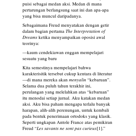
puisi sebagai medan aksi. Medan di mana
pertarungan berlangsung saat ini dan apa-apa
yang bisa muncul daripadanya.
Sebagaimana Freud menyatakan dengan getir
dalam bagian pertama
The Interpretation of
Dreams
ketika menyampaikan oposisi awal
teorinya:
—kaum cendekiawan enggan mempelajari
sesuatu yang baru
Kita semestinya mempelajari bahwa
karakterisitik tersebut cukup kentara di literatur
—di mana mereka akan
menyalin
“kebaruan”.
Selama dua puluh tahun terakhir ini,
perulangan yang melelahkan atas “kebaruan”
itu menodai setiap jurnal. Aku katakan medan
aksi. Aku bisa paham mengapa terlalu banyak
harapan, alih-alih perenungan, untuk kembali
pada bentuk penerimaan ortodoks yang klasik.
Seperti ungkapan Antole France atas pemikiran
Freud “
Les savants ne sont pas curieux
[1]
.”