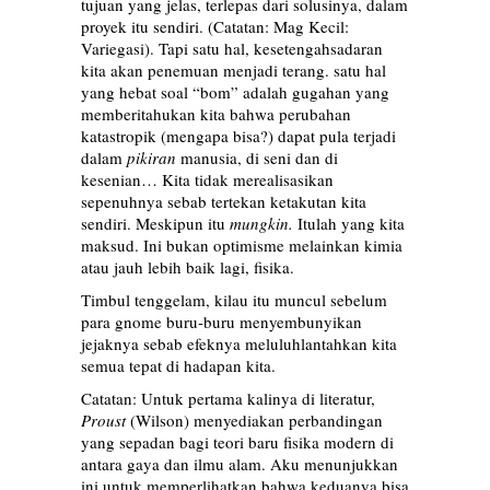
tujuan yang jelas, terlepas dari solusinya, dalam
proyek itu sendiri. (Catatan: Mag Kecil:
Variegasi). Tapi satu hal, kesetengahsadaran
kita akan penemuan menjadi terang. satu hal
yang hebat soal “bom” adalah gugahan yang
memberitahukan kita bahwa perubahan
katastropik (mengapa bisa?) dapat pula terjadi
dalam
pikiran
manusia, di seni dan di
kesenian… Kita tidak merealisasikan
sepenuhnya sebab tertekan ketakutan kita
sendiri. Meskipun itu
mungkin.
Itulah yang kita
maksud. Ini bukan optimisme melainkan kimia
atau jauh lebih baik lagi, fisika.
Timbul tenggelam, kilau itu muncul sebelum
para gnome buru-buru menyembunyikan
jejaknya sebab efeknya meluluhlantahkan kita
semua tepat di hadapan kita.
Catatan: Untuk pertama kalinya di literatur,
Proust
(Wilson) menyediakan perbandingan
yang sepadan bagi teori baru fisika modern di
antara gaya dan ilmu alam. Aku menunjukkan
ini untuk memperlihatkan bahwa keduanya bisa