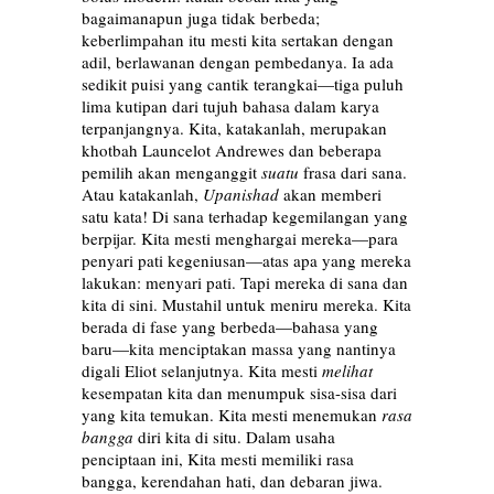
bagaimanapun juga tidak berbeda;
keberlimpahan itu mesti kita sertakan dengan
adil, berlawanan dengan pembedanya. Ia ada
sedikit puisi yang cantik terangkai—tiga puluh
lima kutipan dari tujuh bahasa dalam karya
terpanjangnya. Kita, katakanlah, merupakan
khotbah Launcelot Andrewes dan beberapa
pemilih akan menganggit
suatu
frasa dari sana.
Atau katakanlah,
Upanishad
akan memberi
satu kata! Di sana terhadap kegemilangan yang
berpijar. Kita mesti menghargai mereka—para
penyari pati kegeniusan—atas apa yang mereka
lakukan: menyari pati. Tapi mereka di sana dan
kita di sini. Mustahil untuk meniru mereka. Kita
berada di fase yang berbeda—bahasa yang
baru—kita menciptakan massa yang nantinya
digali Eliot selanjutnya. Kita mesti
melihat
kesempatan kita dan menumpuk sisa-sisa dari
yang kita temukan. Kita mesti menemukan
rasa
bangga
diri kita di situ. Dalam usaha
penciptaan ini, Kita mesti memiliki rasa
bangga, kerendahan hati, dan debaran jiwa.