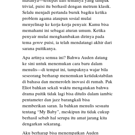
masanya—terlepas dari temanya yang tampak
trivial, puisi itu berhasil dengan metrum klasik.
Selalu menjadi pertanda buruk bagiku ketika
problem agama ataupun sosial mulai
menyelinap ke kerja-kerja penyair. Kamu bisa
memahami ini sebagai aturan umum. Ketika
penyair mulai menghambakan dirinya pada
tema
genre
puisi, ia telah mendatangi akhir dari
sarana puitikanya.
Apa artinya semua ini? Bahwa Auden datang
ke sini untuk menemukan cara baru dalam
menulis—di tempat ini, tampaknya wajar bila
seseorang berharap menemukan ketidakstabilan
di bahasa dan memeroleh inovasi di rumah. Pak
Eliot bahkan sekali waktu mengatakan bahwa
drama puitik tidak lagi bisa ditulis dalam iambic
pentameter dan jazz barangkali bisa
memberikan saran. Ia bahkan menulis sesuatu
tentang “My Baby”, meskipun itu tidak cukup
berhasil sebab hal serupa itu amat jarang kita
dengarkan sekarang.
Aku berharap bisa menempatkan Auden