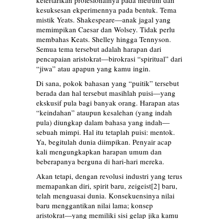
ketertarikan profesionalnya pada metrum dan
kesuksesan ekperimennya pada bentuk. Tema
mistik Yeats. Shakespeare—anak jagal yang
memimpikan Caesar dan Wolsey. Tidak perlu
membahas Keats. Shelley hingga Tennyson.
Semua tema tersebut adalah harapan dari
pencapaian aristokrat—birokrasi “spiritual” dari
“jiwa” atau apapun yang kamu ingin.
Di sana, pokok bahasan yang “puitik” tersebut
berada dan hal tersebut masihlah puisi—yang
ekskusif pula bagi banyak orang. Harapan atas
“keindahan” ataupun kesalehan (yang indah
pula) diungkap dalam bahasa yang indah—
sebuah mimpi. Hal itu tetaplah puisi: mentok.
Ya, begitulah dunia diimpikan. Penyair acap
kali mengungkapkan harapan umum dan
beberapanya berguna di hari-hari mereka.
Akan tetapi, dengan revolusi industri yang terus
memapankan diri, spirit baru, zeigeist
[2]
baru,
telah menguasai dunia. Konsekuensinya nilai
baru menggantikan nilai lama; konsep
aristokrat—yang memiliki sisi gelap jika kamu