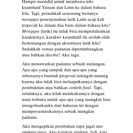
Hampir mustahil untuk membawa teks
kuantitatif Yunani dan Latin ke dalam bahasa
kita. Tapi, pernahkah seseorang bertanya
mengapa
penerjemahan larik Latin acap kali
terpecah ke dalam dua baris dalam bahasa kita?
Mengapa
[larik] itu tidak bisa mempertahankan
karakternya; karakter kuantitatif itu seolah-olah
bertentangan dengan aksentuasi larik kita?
Sudahkah
semua
padanan dipertimbangkan
atau bahkan dicoba? Aku ragu.
Aku menawarkan padamu sebuah undangan.
Apa-apa yang tampak dan apa-apa yang
sebenarnya barulah proposal setengah-matang
karena aku tidak bisa melanjutkannya dengan
pembuktian atau bahkan contoh
final
. Tapi,
setidaknya, aku telah melakukannya dengan
mata terbuka untuk apa-apa yang mungkin bisa
mengeluarkanku dari bahasan ini dengan
mempresentasikannya sebaik mungkin
padamu.
Aku mengajukan perubahan sapu jagat atas
struktur puisi. Aku katakan struktur. Jadi, kini