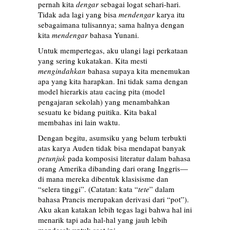
pernah kita
dengar
sebagai logat sehari-hari.
Tidak ada lagi yang bisa
mendengar
karya itu
sebagaimana tulisannya; sama halnya dengan
kita
mendengar
bahasa Yunani.
Untuk mempertegas, aku ulangi lagi perkataan
yang sering kukatakan. Kita mesti
mengindahkan
bahasa supaya kita menemukan
apa yang kita harapkan. Ini tidak sama dengan
model hierarkis atau cacing pita (model
pengajaran sekolah) yang menambahkan
sesuatu ke bidang puitika. Kita bakal
membahas ini lain waktu.
Dengan begitu, asumsiku yang belum terbukti
atas karya Auden tidak bisa mendapat banyak
petunjuk
pada komposisi literatur dalam bahasa
orang Amerika dibanding dari orang Inggris—
di mana mereka dibentuk klasisisme dan
“selera tinggi”. (Catatan: kata “
tete
” dalam
bahasa Prancis merupakan derivasi dari “pot”).
Aku akan katakan lebih tegas lagi bahwa hal ini
menarik tapi ada hal-hal yang jauh lebih