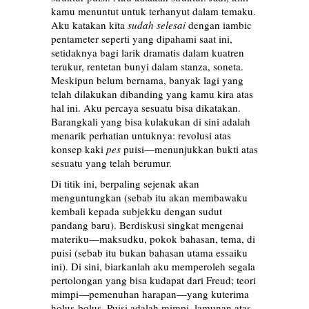
kamu menuntut untuk terhanyut dalam temaku.
Aku katakan kita
sudah selesai
dengan iambic
pentameter seperti yang dipahami saat ini,
setidaknya bagi larik dramatis dalam kuatren
terukur, rentetan bunyi dalam stanza, soneta.
Meskipun belum bernama, banyak lagi yang
telah dilakukan dibanding yang kamu kira atas
hal ini. Aku percaya sesuatu bisa dikatakan.
Barangkali yang bisa kulakukan di sini adalah
menarik perhatian untuknya: revolusi atas
konsep kaki
pes
puisi—menunjukkan bukti atas
sesuatu yang telah berumur.
Di titik ini, berpaling sejenak akan
menguntungkan (sebab itu akan membawaku
kembali kepada subjekku dengan sudut
pandang baru). Berdiskusi singkat mengenai
materiku—maksudku, pokok bahasan, tema, di
puisi (sebab itu bukan bahasan utama essaiku
ini). Di sini, biarkanlah aku memperoleh segala
pertolongan yang bisa kudapat dari Freud; teori
mimpi—pemenuhan harapan—yang kuterima
holus-bolus. Puisi adalah mimpi, lamunan atas