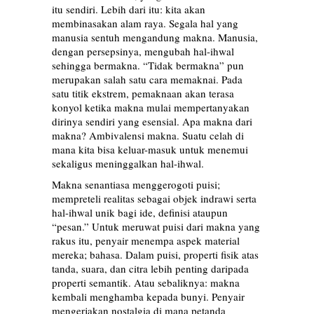
itu sendiri. Lebih dari itu: kita akan
membinasakan alam raya. Segala hal yang
manusia sentuh mengandung makna. Manusia,
dengan persepsinya, mengubah hal-ihwal
sehingga bermakna. “Tidak bermakna” pun
merupakan salah satu cara memaknai. Pada
satu titik ekstrem, pemaknaan akan terasa
konyol ketika makna mulai mempertanyakan
dirinya sendiri yang esensial. Apa makna dari
makna? Ambivalensi makna. Suatu celah di
mana kita bisa keluar-masuk untuk menemui
sekaligus meninggalkan hal-ihwal.
Makna senantiasa menggerogoti puisi;
mempreteli realitas sebagai objek indrawi serta
hal-ihwal unik bagi ide, definisi ataupun
“pesan.” Untuk meruwat puisi dari makna yang
rakus itu, penyair menempa aspek material
mereka; bahasa. Dalam puisi, properti fisik atas
tanda, suara, dan citra lebih penting daripada
properti semantik. Atau sebaliknya: makna
kembali menghamba kepada bunyi. Penyair
mengerjakan nostalgia di mana petanda