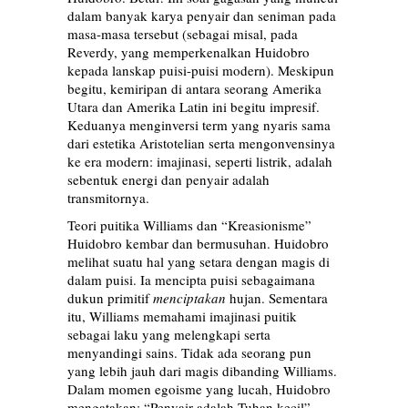
dalam banyak karya penyair dan seniman pada
masa-masa tersebut (sebagai misal, pada
Reverdy, yang memperkenalkan Huidobro
kepada lanskap puisi-puisi modern). Meskipun
begitu, kemiripan di antara seorang Amerika
Utara dan Amerika Latin ini begitu impresif.
Keduanya menginversi term yang nyaris sama
dari estetika Aristotelian serta mengonvensinya
ke era modern: imajinasi, seperti listrik, adalah
sebentuk energi dan penyair adalah
transmitornya.
Teori puitika Williams dan “Kreasionisme”
Huidobro kembar dan bermusuhan. Huidobro
melihat suatu hal yang setara dengan magis di
dalam puisi. Ia mencipta puisi sebagaimana
dukun primitif
menciptakan
hujan. Sementara
itu, Williams memahami imajinasi puitik
sebagai laku yang melengkapi serta
menyandingi sains. Tidak ada seorang pun
yang lebih jauh dari magis dibanding Williams.
Dalam momen egoisme yang lucah, Huidobro
mengatakan: “Penyair adalah Tuhan kecil”.