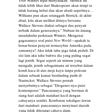
Yvor Winters tepat menyatakan “Herrick itu
tidak lebih lihai dari Shakespeare akan tetapi ia
tidak kurang hebat dan akan abadi sepertinya…
Williams pun akan setangguh Herrick; di akhir
abad, kita akan melihat dirinya bersama
Wallace Stevens diakui sebagai dua penyair
terbaik dalam generasinya.” Nubuat itu datang
mendahului perkiraan Winters. Mengenai
gagasannya soal puisi
New World
—apakah ia
benar-benar penyair termasyhur Amerika pada
zamannya? Aku tidak tahu juga tidak peduli. Di
sisi lain aku tahu bahwa dia yang paling segar
lagi jernih. Segar seperti air minum yang
mengalir, jernih sebagaimana air tersebut dalam
kendi kaca di atas meja kayu tanpa polesan
dalam sebuah kamar berdinding putih di
Nantucket. Wallace Stevens pernah
menyebutnya sebagai “Diogenes-nya puisi
kontemporer.” Pancarannya yang bersinar di
siang hari adalah matahari kecil dengan
cahayanya sendiri. Kembaran sekaligus lawan
dari matahari: pancarannya menyinari daerah
yang tidak diterangi cahaya alam.