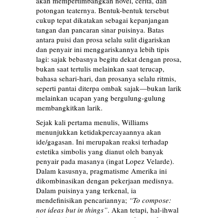
akan mempertimbangkan novel, cerita, dan
potongan teaternya. Bentuk-bentuk tersebut
cukup tepat dikatakan sebagai kepanjangan
tangan dan pancaran sinar puisinya. Batas
antara puisi dan prosa selalu sulit digariskan
dan penyair ini menggariskannya lebih tipis
lagi: sajak bebasnya begitu dekat dengan prosa,
bukan saat tertulis melainkan saat terucap,
bahasa sehari-hari, dan prosanya selalu ritmis,
seperti pantai diterpa ombak sajak—bukan larik
melainkan ucapan yang bergulung-gulung
membangkitkan larik.
Sejak kali pertama menulis, Williams
menunjukkan ketidakpercayaannya akan
ide/gagasan. Ini merupakan reaksi terhadap
estetika simbolis yang dianut oleh banyak
penyair pada masanya (ingat Lopez Velarde).
Dalam kasusnya, pragmatisme Amerika ini
dikombinasikan dengan pekerjaan medisnya.
Dalam puisinya yang terkenal, ia
mendefinisikan pencariannya;
“To compose:
not ideas but in things”
. Akan tetapi, hal-ihwal