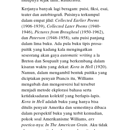
Kerjanya banyak lagi beragam: puisi, fiksi, esai,
teater dan autobiografi. Puisinya terkumpul
dalam empat jilid:
Collected Earlier Poems
(1906-1939),
Collected Later Poems
(1940-
1946),
Pictures from Breugheul
(1950-1962),
dan
Paterson
(1946-1958), satu puisi panjang
dalam lima buku. Ada pula buku tipis prosa-
puitik yang kadang kala mengingatkan
seseorang akan gaya
automatic writing
a la
Breton dan Soupault yang berkembang dalam
kisaran waktu yang dekat:
Kora in Hell
(1920).
Namun, dalam mengambil bentuk puitika yang
diciptakan penyair Prancis itu, Williams
mengubah dan mengonversi hal tersebut
menjadi metode ekplorasi bahasa serta
ketidaksadaran kolektif yang berlapis-lapis.
Kora in Hell
adalah buku yang hanya bisa
ditulis penyair Amerika dan semestinya dibaca
dalam perspektif buku yang terbit kemudian,
pokok soal Amerikanisme Williams,
ars
poetica
-nya:
In The American Grain.
Aku tidak