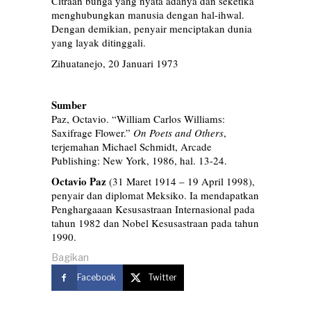
Citraan bunga yang nyata adanya dan seketika
menghubungkan manusia dengan hal-ihwal.
Dengan demikian, penyair menciptakan dunia
yang layak ditinggali.
Zihuatanejo, 20 Januari 1973
Sumber
Paz, Octavio. “William Carlos Williams:
Saxifrage Flower.”
On Poets and Others
,
terjemahan Michael Schmidt, Arcade
Publishing: New York, 1986, hal. 13-24.
Octavio Paz
(31 Maret 1914 – 19 April 1998),
penyair dan diplomat Meksiko. Ia mendapatkan
Penghargaaan Kesusastraan Internasional pada
tahun 1982 dan Nobel Kesusastraan pada tahun
1990.
Bagikan
Facebook
Twitter