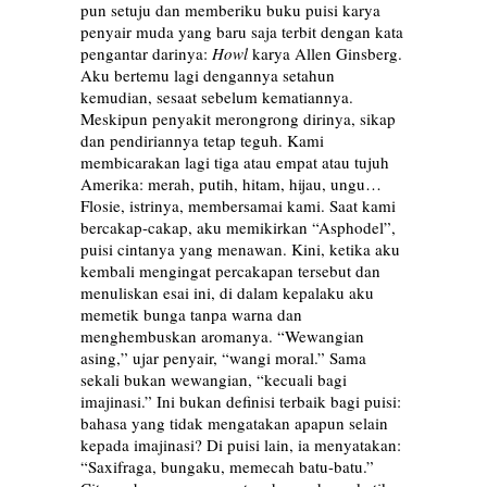
pun setuju dan memberiku buku puisi karya
penyair muda yang baru saja terbit dengan kata
pengantar darinya:
Howl
karya Allen Ginsberg.
Aku bertemu lagi dengannya setahun
kemudian, sesaat sebelum kematiannya.
Meskipun penyakit merongrong dirinya, sikap
dan pendiriannya tetap teguh. Kami
membicarakan lagi tiga atau empat atau tujuh
Amerika: merah, putih, hitam, hijau, ungu…
Flosie, istrinya, membersamai kami. Saat kami
bercakap-cakap, aku memikirkan “Asphodel”,
puisi cintanya yang menawan. Kini, ketika aku
kembali mengingat percakapan tersebut dan
menuliskan esai ini, di dalam kepalaku aku
memetik bunga tanpa warna dan
menghembuskan aromanya. “Wewangian
asing,” ujar penyair, “wangi moral.” Sama
sekali bukan wewangian, “kecuali bagi
imajinasi.” Ini bukan definisi terbaik bagi puisi:
bahasa yang tidak mengatakan apapun selain
kepada imajinasi? Di puisi lain, ia menyatakan:
“Saxifraga, bungaku, memecah batu-batu.”