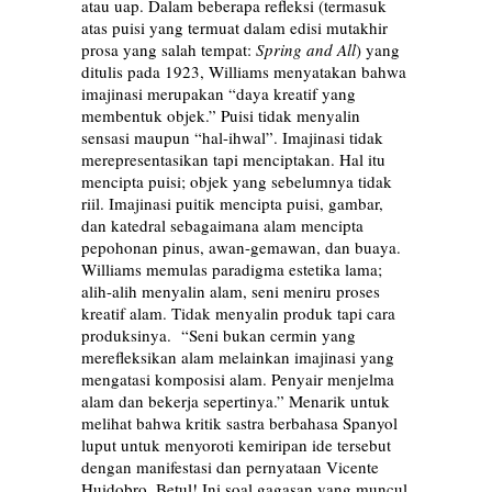
atau uap. Dalam beberapa refleksi (termasuk
atas puisi yang termuat dalam edisi mutakhir
prosa yang salah tempat:
Spring and All
) yang
ditulis pada 1923, Williams menyatakan bahwa
imajinasi merupakan “daya kreatif yang
membentuk objek.” Puisi tidak menyalin
sensasi maupun “hal-ihwal”. Imajinasi tidak
merepresentasikan tapi menciptakan. Hal itu
mencipta puisi; objek yang sebelumnya tidak
riil. Imajinasi puitik mencipta puisi, gambar,
dan katedral sebagaimana alam mencipta
pepohonan pinus, awan-gemawan, dan buaya.
Williams memulas paradigma estetika lama;
alih-alih menyalin alam, seni meniru proses
kreatif alam. Tidak menyalin produk tapi cara
produksinya. “Seni bukan cermin yang
merefleksikan alam melainkan imajinasi yang
mengatasi komposisi alam. Penyair menjelma
alam dan bekerja sepertinya.” Menarik untuk
melihat bahwa kritik sastra berbahasa Spanyol
luput untuk menyoroti kemiripan ide tersebut
dengan manifestasi dan pernyataan Vicente
Huidobro. Betul! Ini soal gagasan yang muncul