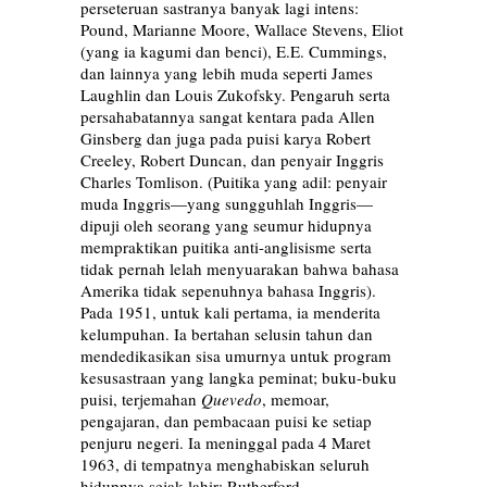
perseteruan sastranya banyak lagi intens:
Pound, Marianne Moore, Wallace Stevens, Eliot
(yang ia kagumi dan benci), E.E. Cummings,
dan lainnya yang lebih muda seperti James
Laughlin dan Louis Zukofsky. Pengaruh serta
persahabatannya sangat kentara pada Allen
Ginsberg dan juga pada puisi karya Robert
Creeley, Robert Duncan, dan penyair Inggris
Charles Tomlison. (Puitika yang adil: penyair
muda Inggris—yang sungguhlah Inggris—
dipuji oleh seorang yang seumur hidupnya
mempraktikan puitika anti-anglisisme serta
tidak pernah lelah menyuarakan bahwa bahasa
Amerika tidak sepenuhnya bahasa Inggris).
Pada 1951, untuk kali pertama, ia menderita
kelumpuhan. Ia bertahan selusin tahun dan
mendedikasikan sisa umurnya untuk program
kesusastraan yang langka peminat; buku-buku
puisi, terjemahan
Quevedo
, memoar,
pengajaran, dan pembacaan puisi ke setiap
penjuru negeri. Ia meninggal pada 4 Maret
1963, di tempatnya menghabiskan seluruh
hidupnya sejak lahir; Rutherford.