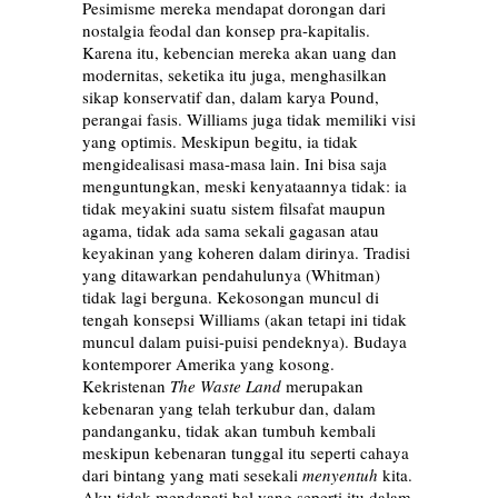
Pesimisme mereka mendapat dorongan dari
nostalgia feodal dan konsep pra-kapitalis.
Karena itu, kebencian mereka akan uang dan
modernitas, seketika itu juga, menghasilkan
sikap konservatif dan, dalam karya Pound,
perangai fasis. Williams juga tidak memiliki visi
yang optimis. Meskipun begitu, ia tidak
mengidealisasi masa-masa lain. Ini bisa saja
menguntungkan, meski kenyataannya tidak: ia
tidak meyakini suatu sistem filsafat maupun
agama, tidak ada sama sekali gagasan atau
keyakinan yang koheren dalam dirinya. Tradisi
yang ditawarkan pendahulunya (Whitman)
tidak lagi berguna. Kekosongan muncul di
tengah konsepsi Williams (akan tetapi ini tidak
muncul dalam puisi-puisi pendeknya). Budaya
kontemporer Amerika yang kosong.
Kekristenan
The Waste Land
merupakan
kebenaran yang telah terkubur dan, dalam
pandanganku, tidak akan tumbuh kembali
meskipun kebenaran tunggal itu seperti cahaya
dari bintang yang mati sesekali
menyentuh
kita.
Aku tidak mendapati hal yang seperti itu dalam