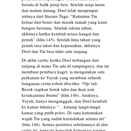
berada di balik jeruji besi. Setelah senja turun
dan malam datang, Doel telah menjemput
istrinya dari Stasiun Tugu: “Kutuntun Tin
keluar dari bemo dan masuk rumah yang kami
bangun bersama. Setelah sekian tahun,
akhirnya hatiku kembali terasa hangat dan
penuh” (hlm.145). Setelah lima tahun yang
penuh rasa takut dan kepasrahan, akhirnya
Doel dan Tin bisa tidur satu ranjang.
Di akhir cerita, ketika Doel terbangun dari
ranjang di mana Tin ada di sampingnya, dan ini
membuat pembaca kaget, ia mengatakan satu
perkataan ke Yayuk yang membuat seluruh
bangunan cerita roboh tiba-tiba: “Ojo lali.
Besok siapkan botok tahu dan ikan asin
kesukaanmu ibumu” (hlm.146). Anaknya,
Yayuk, hanya mengangguk, dan Doel kembali
ke kamar tidurnya: “…kutatap langit-langit
kamar yang putih polos. Di sana kutemukan
wajah Tin yang sudah kurindukan selama ini”
(hlm.146). Semua peristiwa sebelumnya di alur
cerita ini, ternyata hanyalah halusinasi narator.