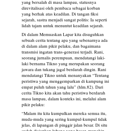
yang bersalah di masa lampau, statusnya
direvitalisasi oleh pembaca sebagai korban
yang berhak atas keadilan. Di tangan fiksi
sejarah, sastra menjadi sangat politis: Ia seperti
lidah tajam untuk menuntut keadilan sejarah.
Di dalam Memuaskan Lapar kita disuguhkan
sebuah cerita tentang apa yang sebenarnya ada
di dalam alam pikir pelaku, dan bagaimana
transmisi ingatan trans-generasi terjadi. Rani,
seorang jurnalis perempuan, mendatangi laki-
laki bernama Tikno yang merupakan seorang
jawara dan tukang jagal berdarah dingin. Rani
mendatangi Tikno untuk menanyakan “Tentang
peristiwa yang menggemparkan di kampung ini
empat puluh tahun yang lalu” (hlm.82). Dari
cerita Tikno kita akan tahu peristiwa berdarah
masa lampau, dalam konteks ini, melalui alam
pikir pelaku:
“Malam itu kita kumpulkan mereka semua itu,
muda-muda yang sering kumpul-kumpul tidak
jelas, di lapangan di pinggir jalan besar. Di situ
sudah disiapkan lubang yang besar, mungkin