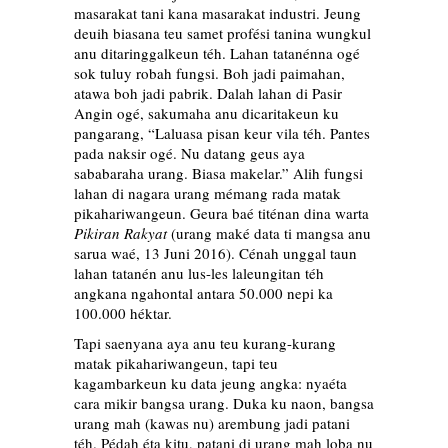
masarakat tani kana masarakat industri. Jeung
deuih biasana teu samet profési tanina wungkul
anu ditaringgalkeun téh. Lahan tatanénna ogé
sok tuluy robah fungsi. Boh jadi paimahan,
atawa boh jadi pabrik. Dalah lahan di Pasir
Angin ogé, sakumaha anu dicaritakeun ku
pangarang, “Laluasa pisan keur vila téh. Pantes
pada naksir ogé. Nu datang geus aya
sababaraha urang. Biasa makelar.” Alih fungsi
lahan di nagara urang mémang rada matak
pikahariwangeun. Geura baé titénan dina warta
Pikiran Rakyat
(urang maké data ti mangsa anu
sarua waé, 13 Juni 2016). Cénah unggal taun
lahan tatanén anu lus-les laleungitan téh
angkana ngahontal antara 50.000 nepi ka
100.000 héktar.
Tapi saenyana aya anu teu kurang-kurang
matak pikahariwangeun, tapi teu
kagambarkeun ku data jeung angka: nyaéta
cara mikir bangsa urang. Duka ku naon, bangsa
urang mah (kawas nu) arembung jadi patani
téh. Pédah éta kitu, patani di urang mah loba nu