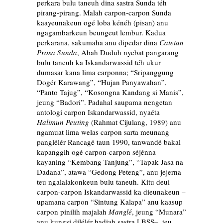
perkara bulu taneuh dina sastra Sunda téh
pirang-pirang. Malah carpon-carpon Sunda
kaayeunakeun ogé loba kénéh (pisan) anu
ngagambarkeun beungeut lembur. Kadua
perkarana, sakumaha anu dipedar dina
Catetan
Prosa Sunda
, Abah Duduh nyebat pangarang
bulu taneuh ka Iskandarwassid téh ukur
dumasar kana lima carponna; “Sripanggung
Dogér Karawang”, “Hujan Panyawahan”,
“Panto Tajug”, “Kosongna Kandang si Manis”,
jeung “Badori”. Padahal saupama nengetan
antologi carpon Iskandarwassid, nyaéta
Halimun Peuting
(Rahmat Cijulang, 1989) anu
ngamuat lima welas carpon sarta meunang
panglélér Rancagé taun 1990, tanwandé bakal
kapanggih ogé carpon-carpon séjénna
kayaning “Kembang Tanjung”, “Tapak Jasa na
Dadana”, atawa “Gedong Peteng”, anu jejerna
teu ngalalakonkeun bulu taneuh. Kitu deui
carpon-carpon Iskandarwassid ka dieunakeun –
upamana carpon “Sintung Kalapa” anu kaasup
carpon pinilih majalah
Manglé
, jeung “Munara”
anu kungsi dilélér hadiah sastra LBSS–, teu