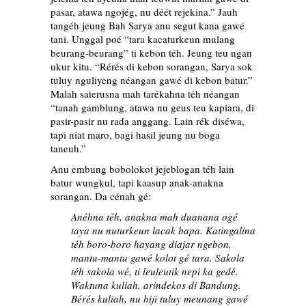
pasar, atawa ngojég, nu déét rejekina.” Jauh
tangéh jeung Bah Sarya anu segut kana gawé
tani. Unggal poé “tara kacaturkeun mulang
beurang-beurang” ti kebon téh. Jeung teu ngan
ukur kitu. “Rérés di kebon sorangan, Sarya sok
tuluy nguliyeng néangan gawé di kebon batur.”
Malah saterusna mah tarékahna téh néangan
“tanah gamblung, atawa nu geus teu kapiara, di
pasir-pasir nu rada anggang. Lain rék diséwa,
tapi niat maro, bagi hasil jeung nu boga
taneuh.”
Anu embung bobolokot jejeblogan téh lain
batur wungkul, tapi kaasup anak-anakna
sorangan. Da cénah gé:
A
néhna téh, anakna mah duanana ogé
taya nu nuturkeun lacak bapa. Katingalina
téh boro-boro hayang diajar ngebon,
mantu-mantu gawé kolot gé tara. Sakola
téh sakola wé, ti leuleutik nepi ka gedé.
Waktuna kuliah, arindekos di Bandung.
Bérés kuliah, nu hiji tuluy meunang gawé