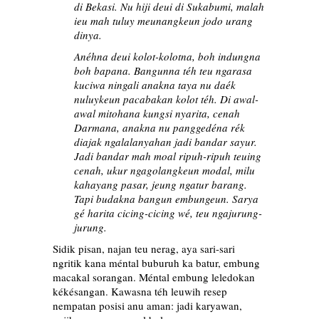
di Bekasi. Nu hiji deui di Sukabumi, malah
ieu mah tuluy meunangkeun jodo urang
dinya.
Anéhna deui kolot-kolotna, boh indungna
boh bapana. Bangunna téh teu ngarasa
kuciwa ningali anakna taya nu daék
nuluykeun pacabakan kolot téh. Di awal-
awal mitohana kungsi nyarita, cenah
Darmana, anakna nu panggedéna rék
diajak ngalalanyahan jadi bandar sayur.
Jadi bandar mah moal ripuh-ripuh teuing
cenah, ukur ngagolangkeun modal, milu
kahayang pasar, jeung ngatur barang.
Tapi budakna bangun embungeun. Sarya
gé harita cicing-cicing wé, teu ngajurung-
jurung.
Sidik pisan, najan teu nerag, aya sari-sari
ngritik kana méntal buburuh ka batur, embung
macakal sorangan. Méntal embung leledokan
kékésangan. Kawasna téh leuwih resep
nempatan posisi anu aman: jadi karyawan,