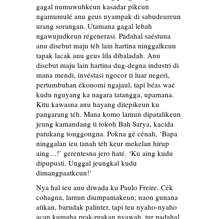
gagal numuwuhkeun kasadar pikeun
ngamumulé anu geus nyampak di sabudeureun
urang sorangan. Utamana gagal lebah
ngawujudkeun régenerasi. Padahal saéstuna
anu disebut maju téh lain hartina ninggalkeun
tapak lacak anu geus lila dibaladah. Anu
disebut maju lain hartina dug-degna industri di
mana mendi, invéstasi ngocor ti luar negeri,
pertumbuhan ékonomi ngajaul, tapi béas waé
kudu nguyang ka nagara tatangga, upamana.
Kitu kawasna anu hayang ditepikeun ku
pangarang téh. Mana komo lamun dipatalikeun
jeung kamandang ti tokoh Bah Sarya, kacida
patukang tonggongna. Pokna gé cénah, ‘Bapa
ninggalan ieu tanah téh keur mekelan hirup
aing…!’ gerentesna jero haté. ‘Ku aing kudu
dipupusti. Unggal jeungkal kudu
dimangpaatkeun!’
Nya hal ieu anu diwada ku Paulo Freire. Cék
cohagna, lamun diumpamakeun; naon gunana
atikan, barudak palinter, tapi teu nyaho-nyaho
acan kumaha prak-prakan nyawah, tur padahal