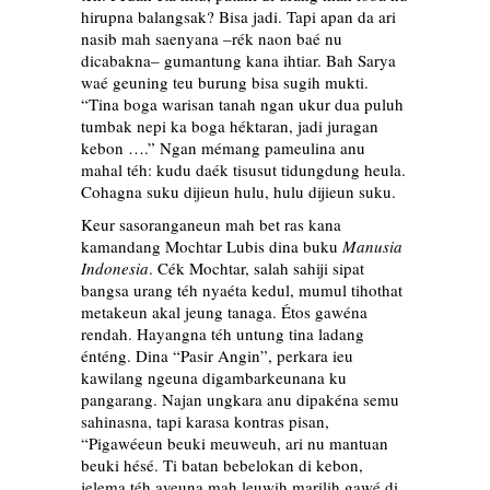
hirupna balangsak? Bisa jadi. Tapi apan da ari
nasib mah saenyana –rék naon baé nu
dicabakna– gumantung kana ihtiar. Bah Sarya
waé geuning teu burung bisa sugih mukti.
“Tina boga warisan tanah ngan ukur dua puluh
tumbak nepi ka boga héktaran, jadi juragan
kebon ….” Ngan mémang pameulina anu
mahal téh: kudu daék tisusut tidungdung heula.
Cohagna suku dijieun hulu, hulu dijieun suku.
Keur sasoranganeun mah bet ras kana
kamandang Mochtar Lubis dina buku
Manusia
Indonesia
. Cék Mochtar, salah sahiji sipat
bangsa urang téh nyaéta kedul, mumul tihothat
metakeun akal jeung tanaga. Étos gawéna
rendah. Hayangna téh untung tina ladang
énténg. Dina “Pasir Angin”, perkara ieu
kawilang ngeuna digambarkeunana ku
pangarang. Najan ungkara anu dipakéna semu
sahinasna, tapi karasa kontras pisan,
“Pigawéeun beuki meuweuh, ari nu mantuan
beuki hésé. Ti batan bebelokan di kebon,
jelema téh ayeuna mah leuwih marilih gawé di