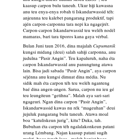
kaasup carpon bulu taneuh. Ukur hiji kawasna
anu teu enya-enya robah ti Iskandarwassid téh:
anjeunna teu kalebet pangarang produktif, tapi
ajén carpon-carponna tara nepi ka ngagejrét.
Carpon-carpon Iskandarwassid teu weléh nodél
mamaras, bari tara tiporos kana gaya vérbal.
Bulan Juni taun 2016, dina majalah
Cupumanik
kungsi midang (deui) salah sahiji carponna, anu
judulna “Pasir Angin”. Teu kapaluruh, naha éta
carpon Iskandarwassid anu panungtung atawa
lain. Bisa jadi sabada “Pasir Angin”, aya carpon
séjénna anu kungsi dimuat dina média. Nu
sidik mah éta carpon téh teu weléh nganteng
baé dina angen-angen. Sarua, carpon nu ieu gé
teu leungiteun “getihna”. Malah aya sari-sari
ngageuri. Ngan dina carpon “Pasir Angin”,
Iskandarwassid kawas nu rék “mageuhan” deui
jujuluk pangarang bulu taneuh. Atawa moal
boa “katuliskeun jurig”, kitu? Duka, tah.
Bubuhan éta carpon téh ngalalakonkeun patani
urang Lémbang. Najan kaasup patani sugih
mukti, boga tanah lega –malah kanjat boga