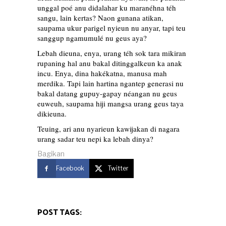
unggal poé anu didalahar ku maranéhna téh
sangu, lain kertas? Naon gunana atikan,
saupama ukur parigel nyieun nu anyar, tapi teu
sanggup ngamumulé nu geus aya?
Lebah dieuna, enya, urang téh sok tara mikiran
rupaning hal anu bakal ditinggalkeun ka anak
incu. Enya, dina hakékatna, manusa mah
merdika. Tapi lain hartina ngantep generasi nu
bakal datang gupuy-gapay néangan nu geus
euweuh, saupama hiji mangsa urang geus taya
dikieuna.
Teuing, ari anu nyarieun kawijakan di nagara
urang sadar teu nepi ka lebah dinya?
Bagikan
Facebook
Twitter
POST TAGS: