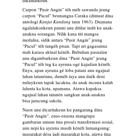
dikaluarkeun.
Carpon “Pasir Angin” téh méh sawanda jeung
carpon “Pacul” beunangna Caraka (dimuat dina
antologi
Kanjut Kundang
taun 1963). Duanana
ngalalakonkeun patani anu ditilar indit ku anak-
anakna sorangan. Nilik kana titi mangsa
medalna, sidik antara “Pasir Angin” jeung
“Pacul” téh tangéh pisan. Tapi ari gagasanna
mah karasa aktual kénéh. Bubuhan pasualan
anu digambarkeun dina “Pasir Angin” jeung
“Pacul” téh tug ka ayeuna ogé kajadian kénéh.
Enya, apan ayeuna gé loba patani anu ngajual
lahan tatanénna, duméh taya anu daék deui
nuluykeun tapak lacakna, da anak incuna kalah
lalunta ka kota, upamana. Atawa kapaksa
ngajual lahan tatanén sangkan anak-anakna
bisa jarucung sakola.
Naon anu dicaritakeun ku pangarang dina
“Pasir Angin”, enas-enasna mangrupa
gambaran umum tina prosés transformasi sosial,
anu nepi ka ayeuna masih kénéh lumangsung:
masarakat désa jadi masarakat kota, atawa tina