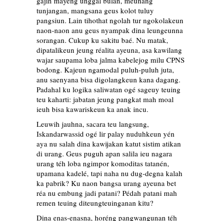
gajih mayeng unggal bulan, meunang
tunjangan, mangsana geus kolot tuluy
pangsiun. Lain tihothat ngolah tur ngokolakeun
naon-naon anu geus nyampak dina leungeunna
sorangan. Cukup ku sakitu baé. Nu matak,
dipatalikeun jeung réalita ayeuna, asa kawilang
wajar saupama loba jalma kabelejog milu CPNS
bodong. Kajeun ngamodal puluh-puluh juta,
anu saenyana bisa digolangkeun kana dagang.
Padahal ku logika saliwatan ogé sageuy teuing
teu kaharti: jabatan jeung pangkat mah moal
ieuh bisa kawariskeun ka anak incu.
Leuwih jauhna, sacara teu langsung,
Iskandarwassid ogé lir palay nuduhkeun yén
aya nu salah dina kawijakan katut sistim atikan
di urang. Geus puguh apan salila ieu nagara
urang téh loba ngimpor komoditas tatanén,
upamana kadelé, tapi naha nu dug-degna kalah
ka pabrik? Ku naon bangsa urang ayeuna bet
réa nu embung jadi patani? Pédah patani mah
remen teuing diteungteuinganan kitu?
Dina enas-enasna, horéng pangwangunan téh