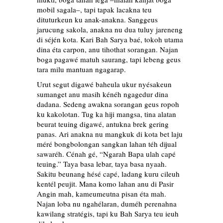
mobil sagala–, tapi tapak lacakna teu
dituturkeun ku anak-anakna. Sanggeus
jarucung sakola, anakna nu dua tuluy jareneng
di séjén kota. Kari Bah Sarya baé, tokoh utama
dina éta carpon, anu tihothat sorangan. Najan
boga pagawé matuh saurang, tapi lebeng geus
tara milu mantuan ngagarap.
Urut segut digawé baheula ukur nyésakeun
sumanget anu masih kénéh ngagedur dina
dadana. Sedeng awakna sorangan geus ropoh
ku kakolotan. Tug ka hiji mangsa, tina alatan
beurat teuing digawé, antukna brek gering
panas. Ari anakna nu mangkuk di kota bet laju
méré bongbolongan sangkan lahan téh dijual
sawaréh. Cénah gé, “Ngarah Bapa ulah capé
teuing.” Taya basa lebar, taya basa nyaah.
Sakitu beunang hésé capé, ladang kuru cileuh
kentél peujit. Mana komo lahan anu di Pasir
Angin mah, kameumeutna pisan éta mah.
Najan loba nu ngahélaran, duméh perenahna
kawilang stratégis, tapi ku Bah Sarya teu ieuh